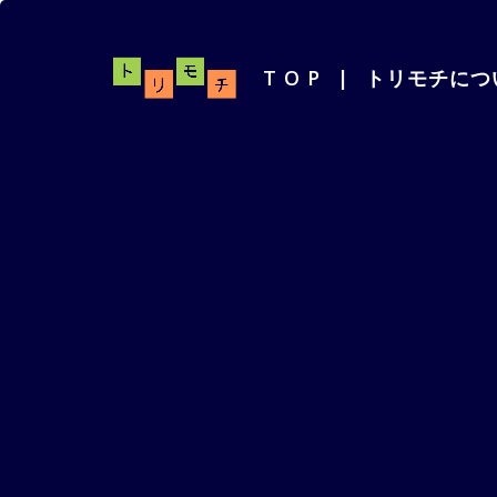
T O P
|
トリモチにつ