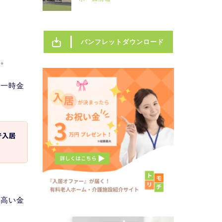
パンフレットダウンロード
す。
居一時金
で入居
、高い金