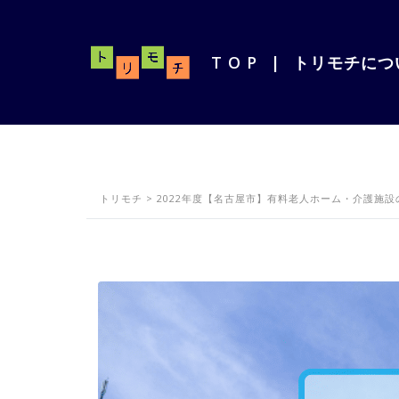
T O P
|
トリモチにつ
トリモチ
>
2022年度【名古屋市】有料老人ホーム・介護施