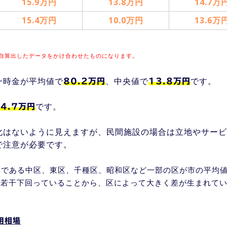
15.9万円
13.8万円
14.7万
15.4万円
10.0万円
13.6万
自算出したデータをかけ合わせたものになります。
一時金が平均値で
、中央値で
です。
80.2万円
13.8万円
です。
14.7万円
化はないように見えますが、民間施設の場合は立地やサービ
で注意が必要です。
部である中区、東区、千種区、昭和区など一部の区が市の平均
を若干下回っていることから、区によって大きく差が生まれて
用相場