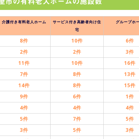
屋市の有料老人ホームの施設数
介護付き有料老人ホーム
サービス付き高齢者向け住
グループホ
宅
8件
10件
6件
2件
2件
3件
11件
10件
16件
7件
8件
13件
14件
8件
15件
9件
6件
1件
4件
4件
4件
5件
7件
5件
3件
5件
3件