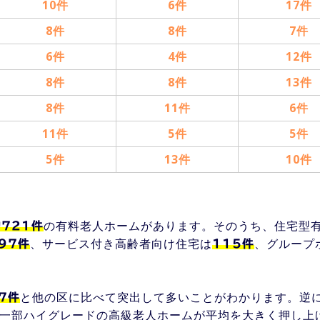
10件
6件
17件
8件
8件
7件
6件
4件
12件
8件
8件
13件
8件
11件
6件
11件
5件
5件
5件
13件
10件
の有料老人ホームがあります。
そのうち、住宅型
約721件
、サービス付き高齢者向け住宅は
、グループ
97件
115件
と他の区に比べて突出して多いことがわかります。逆
7件
や一部ハイグレードの高級老人ホームが平均を大きく押し上