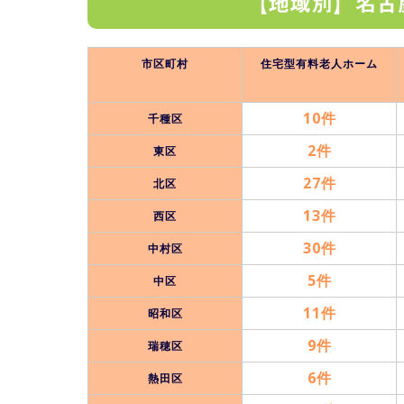
【地域別】名古
市区町村
住宅型有料老人ホーム
10件
千種区
2件
東区
27件
北区
13件
西区
30件
中村区
5件
中区
11件
昭和区
9件
瑞穂区
6件
熱田区