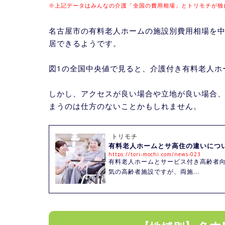
※上記データは
みんなの介護「全国の費用相場」
とトリモチが独
名古屋市の有料老人ホームの施設別費用相場を中
居できるようです。
図1の全国中央値で見ると、介護付き有料老人ホ
しかし、アクセスが良い場合や立地が良い場合
まうのは仕方のないことかもしれません。
トリモチ
有料老人ホームとサ高住の違いにつ
https://tori-mochi.com/news-023
有料老人ホームとサービス付き高齢者
気の高齢者施設ですが、両施...