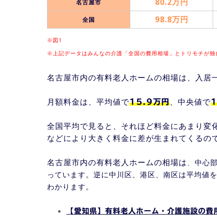
80.2万円
名古屋市
98.8万円
全国
※図1
※上記データは
みんなの介護「全国の費用相場」
とトリモチが独
名古屋市内の有料老人ホームの相場は、入居
月額料金は、平均値で
、中央値で
15.9万円
全国平均で見ると、それほど料金にあまり変
などにより大きく料金に差が生まれてくるの
名古屋市内の有料老人ホームの相場は
、
中心
っています。逆に中川区、港区、南区は平均値
わかります。
【愛知県】有料老人ホーム・介護施設の費