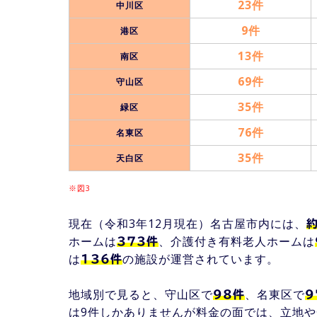
23件
中川区
9件
港区
13件
南区
69件
守山区
35件
緑区
76件
名東区
35件
天白区
※図3
現在（令和3年12月現在）名古屋市内には、
ホームは
、介護付き有料老人ホームは
373件
は
の施設が運営されています。
136件
地域別で見ると、守山区で
、名東区で
98件
9
は9件しかありませんが料金の面では、立地