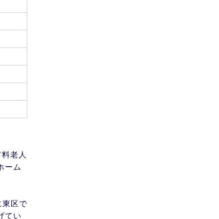
有料老人
ホーム
に東区で
げてい