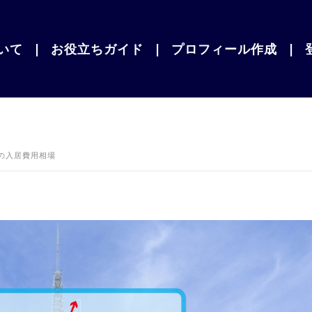
いて
|
お役立ちガイド
|
プロフィール作成
|
設の入居費用相場