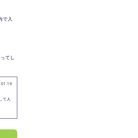
内で入
。
なってし
.01.19
して人