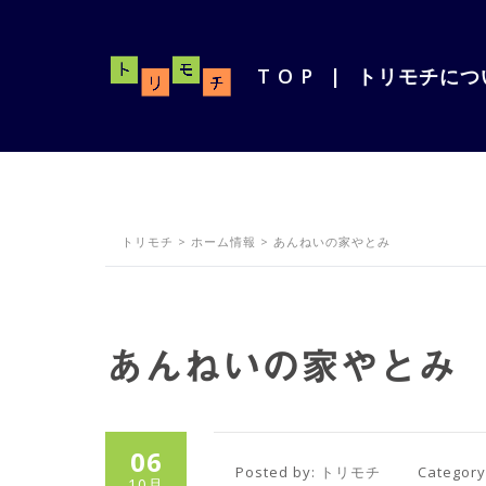
T O P
|
トリモチにつ
トリモチ
>
ホーム情報
>
あんねいの家やとみ
あんねいの家やとみ
06
Posted by:
トリモチ
Categor
10月